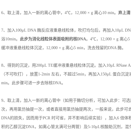
6、取上清，加入一新的离心管中，4℃，12,000 × g 离心10 min。
弃上清
7、加入100μL DNA 酶反应液重悬线粒体，吹打均匀后，再加入10μL DN
浴10min。
此步为消化线粒体表面吸附的核DNA
。4℃，12,000 × g 离
缓冲液重悬线粒体沉淀，12,000 × g 离心5 min，洗去残留的DNA 酶。
8、得到的沉淀，用200μL TE缓冲液重悬线粒体沉淀。加入10μL RNase
（不可吹打），放置1-2min 左右，不超过5min，再加入150μL 蛋白沉淀液，
min。此步骤可进一步去除核DNA。
9、取上清，加入一新的离心管中（如用于酶切分析，可加入此步：可选用等体
次，再用氯仿抽提一次，或者直接用氯仿抽提两次，一般来说，此步可
DNA的损失，因而用于PCR 时可省，并不影响后续实验），加入6 倍体
积的乙醇沉淀DNA，如离心管太满可分两管）及5-10μL核酸助沉剂，混