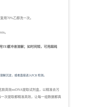
n。重复用70%乙醇洗一次。
in。
用T
E
缓冲液溶解；如时间短，可用超纯
溶解沉淀，或者直接进入PCR 检测。
款高效mtDNA提取试剂盒，以精准去污
每一次提取都精准高效，让每一组数据都真