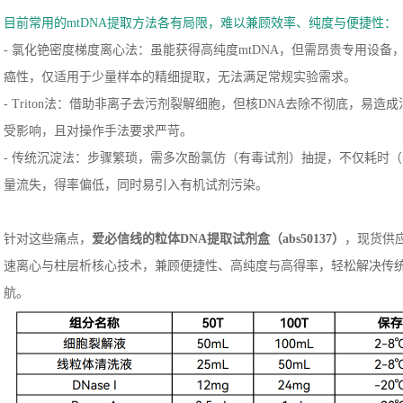
目前常用的mtDNA提取方法各有局限，难以兼顾效率、纯度与便捷性：
- 氯化铯密度梯度离心法：虽能获得高纯度mtDNA，但需昂贵专用设
癌性，仅适用于少量样本的精细提取，无法满足常规实验需求。
- Triton法：借助非离子去污剂裂解细胞，但核DNA去除不彻底，易造
受影响，且对操作手法要求严苛。
- 传统沉淀法：步骤繁琐，需多次酚氯仿（有毒试剂）抽提，不仅耗时（全
量流失，得率偏低，同时易引入有机试剂污染。
针对这些痛点，
爱必信线的粒体
DNA提取试剂盒
（
abs50137
）
，现货供
速离心与柱层析核心技术，兼顾便捷性、高纯度与高得率，轻松解决传
航。