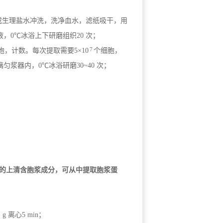
BS 或生理盐水冲洗，洗净血水，滤纸吸干，用
液，0℃冰浴上下研磨组织20 次；
7
集细胞，计数。每次提取需要5×10
个细胞，
匀浆器内，0℃冰浴研磨30~40 次；
的上清含胞浆成分，可从中提取胞浆蛋
 离心5 min；