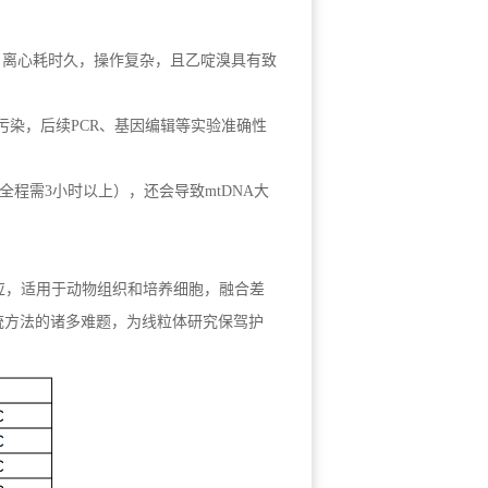
备，离心耗时久，操作复杂，且乙啶溴具有致
成污染，后续PCR、基因编辑等实验准确性
程需3小时以上），还会导致mtDNA大
应，适用于动物组织和培养细胞，融合差
统方法的诸多难题，为线粒体研究保驾护