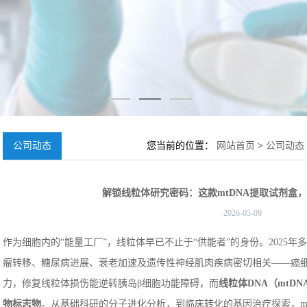
公司动态
您当前的位置：
网站首页
>
公司动态
试剂盒，让实验效率翻倍！
解锁线粒体研究密码：这款mtDNA提取试剂盒
2026-05-09
作为细胞内的“能量工厂”，线粒体早已不止于“供能者”的身份。2025
瘤转移、糖尿病进展、衰老加速及遗传性神经肌肉疾病密切相关——癌
力，修复线粒体损伤能逆转胰岛β细胞功能障碍，而
线粒体DNA（mtD
物标志物
。从基础科研的分子进化分析，到临床转化的基因治疗探索，m