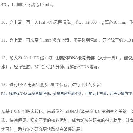
4℃，12,000 × g 离心10 min。
10、弃上清，再加入1ml 70%乙醇清洗，4℃，12,000 × g 离心10 mi
11、弃上清，再次离心1min 吸弃上清，不要碰到管底，开盖晾干约5-10 m
12、加入20-30μL TE 缓冲液
（线粒体D
NA
长期储存（大于一周），建议
水）
，轻弹管底，37 ℃水浴5 分钟，线粒体DNA溶解。
13、进行DNA 电泳检测及-20 ℃保存，进行下步的实验
PS：线粒体DNA 本身含量很低，如果电泳检测不到，可加大上样量，用更少量的TE 
从基础科研到临床转化，高质量的mtDNA样本是突破研究瓶颈的关键。这
染、快速便捷、稳定可靠的核心优势，成为线粒体研究的得力助手。让
实可信，助力你的研究更快取得突破性进展！