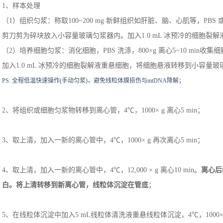
1、样本处理
（1）组织匀浆：称取100~200 mg 新鲜组织如肝脏、脑、心肌等，P
剪刀剪为碎块放入小容量玻璃匀浆器内。加入1.0 mL 冰预冷的细胞裂解
（2）培养细胞匀浆：消化细胞，PBS 洗涤，800×g 离心5~10 min收
加入1.0 mL 冰预冷的细胞裂解液重悬细胞，将细胞悬液转移到小容量玻璃
PS: 全程低温快速操作(手动匀浆)，避免线粒体膜损伤与mtDNA降解；
2、将组织或细胞匀浆物转移到离心管，4℃，1000× g 离心5 min；
3、取上清，加入一新的离心管中，4℃，1000× g 再次离心5 min；
4、取上清，加入一新的离心管中，4℃，12,000 × g 离心10 min。
离心后
白。将上清转移到新离心管，线粒体沉淀在管底
；
5、在线粒体沉淀中加入5 mL线粒体清洗液重悬线粒体沉淀，4℃，1000× g