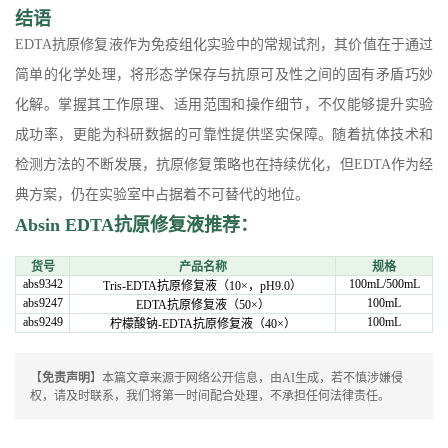
结语
EDTA抗原修复液作为免疫组化实验中的常规试剂，其价值在于通过
简单的化学处理，将形态学保存与抗原可及性之间的固有矛盾巧妙
化解。掌握其工作原理、适用范围和操作细节，不仅能够提升实验
成功率，更能为科研数据的可靠性提供坚实保障。随着抗体技术和
检测方法的不断发展，抗原修复策略也在持续优化，但EDTA作为经
典方案，仍在实验室中占据着不可替代的地位。
Absin EDTA抗原修复液推荐：
货号
产品名称
规格
abs9342
100mL/500mL
Tris-EDTA抗原修复液（10×，pH9.0）
abs9247
100mL
EDTA抗原修复液（50×）
abs9249
100mL
柠檬酸钠-EDTA抗原修复液（40×）
【
免责声明
】本篇文章来源于网络公开信息，由AI生成，若不慎涉嫌侵
权，请及时联系，我们将第一时间配合处理，不承担任何法律责任。