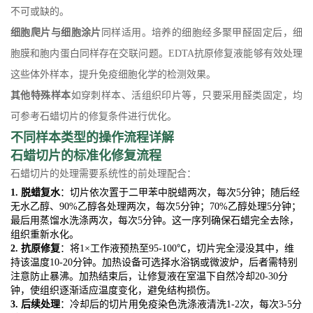
不可或缺的。
细胞爬片与细胞涂片
同样适用。培养的细胞经多聚甲醛固定后，细
胞膜和胞内蛋白同样存在交联问题。EDTA抗原修复液能够有效处理
这些体外样本，提升免疫细胞化学的检测效果。
其他特殊样本
如穿刺样本、活组织印片等，只要采用醛类固定，均
可参考石蜡切片的修复条件进行优化。
不同样本类型的操作流程详解
石蜡切片的标准化修复流程
石蜡切片的处理需要系统性的前处理配合：
1. 脱蜡复水
：切片依次置于二甲苯中脱蜡两次，每次5分钟；随后经
无水乙醇、90%乙醇各处理两次，每次5分钟；70%乙醇处理5分钟；
最后用蒸馏水洗涤两次，每次5分钟。这一序列确保石蜡完全去除，
组织重新水化。
2. 抗原修复
：将1×工作液预热至95-100℃，切片完全浸没其中，维
持该温度10-20分钟。加热设备可选择水浴锅或微波炉，后者需特别
注意防止暴沸。加热结束后，让修复液在室温下自然冷却20-30分
钟，使组织逐渐适应温度变化，避免结构损伤。
3. 后续处理
：冷却后的切片用免疫染色洗涤液清洗1-2次，每次3-5分