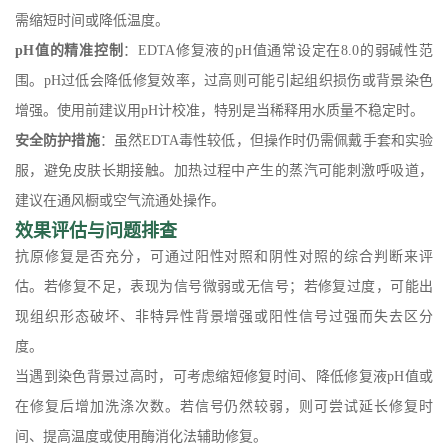
需缩短时间或降低温度。
pH值的精准控制
：EDTA修复液的pH值通常设定在8.0的弱碱性范
围。pH过低会降低修复效率，过高则可能引起组织损伤或背景染色
增强。使用前建议用pH计校准，特别是当稀释用水质量不稳定时。
安全防护措施
：虽然EDTA毒性较低，但操作时仍需佩戴手套和实验
服，避免皮肤长期接触。加热过程中产生的蒸汽可能刺激呼吸道，
建议在通风橱或空气流通处操作。
效果评估与问题排查
抗原修复是否充分，可通过阳性对照和阴性对照的综合判断来评
估。若修复不足，表现为信号微弱或无信号；若修复过度，可能出
现组织形态破坏、非特异性背景增强或阳性信号过强而失去区分
度。
当遇到染色背景过高时，可考虑缩短修复时间、降低修复液pH值或
在修复后增加洗涤次数。若信号仍然较弱，则可尝试延长修复时
间、提高温度或使用酶消化法辅助修复。