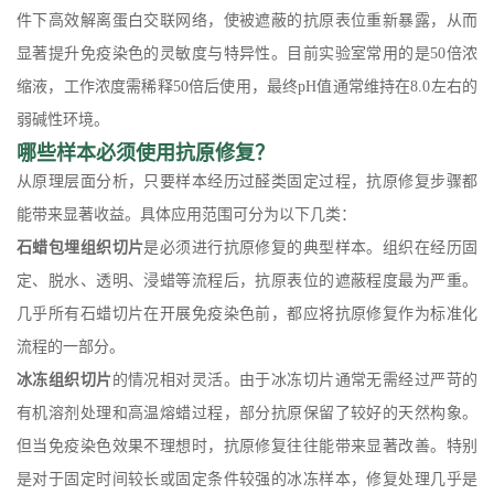
件下高效解离蛋白交联网络，使被遮蔽的抗原表位重新暴露，从而
显著提升免疫染色的灵敏度与特异性。目前实验室常用的是50倍浓
缩液，工作浓度需稀释50倍后使用，最终pH值通常维持在8.0左右的
弱碱性环境。
哪些样本必须使用抗原修复？
从原理层面分析，只要样本经历过醛类固定过程，抗原修复步骤都
能带来显著收益。具体应用范围可分为以下几类：
石蜡包埋组织切片
是必须进行抗原修复的典型样本。组织在经历固
定、脱水、透明、浸蜡等流程后，抗原表位的遮蔽程度最为严重。
几乎所有石蜡切片在开展免疫染色前，都应将抗原修复作为标准化
流程的一部分。
冰冻组织切片
的情况相对灵活。由于冰冻切片通常无需经过严苛的
有机溶剂处理和高温熔蜡过程，部分抗原保留了较好的天然构象。
但当免疫染色效果不理想时，抗原修复往往能带来显著改善。特别
是对于固定时间较长或固定条件较强的冰冻样本，修复处理几乎是