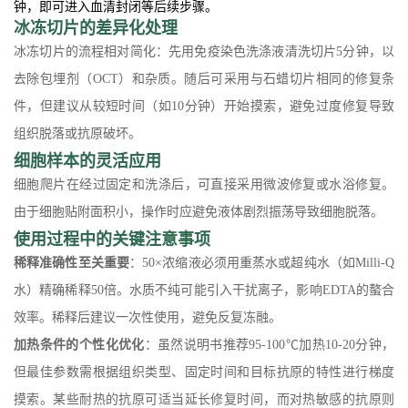
钟，即可进入血清封闭等后续步骤。
冰冻切片的差异化处理
冰冻切片的流程相对简化：先用免疫染色洗涤液清洗切片5分钟，以
去除包埋剂（OCT）和杂质。随后可采用与石蜡切片相同的修复条
件，但建议从较短时间（如10分钟）开始摸索，避免过度修复导致
组织脱落或抗原破坏。
细胞样本的灵活应用
细胞爬片在经过固定和洗涤后，可直接采用微波修复或水浴修复。
由于细胞贴附面积小，操作时应避免液体剧烈振荡导致细胞脱落。
使用过程中的关键注意事项
稀释准确性至关重要
：50×浓缩液必须用重蒸水或超纯水（如Milli-Q
水）精确稀释50倍。水质不纯可能引入干扰离子，影响EDTA的螯合
效率。稀释后建议一次性使用，避免反复冻融。
加热条件的个性化优化
：虽然说明书推荐95-100℃加热10-20分钟，
但最佳参数需根据组织类型、固定时间和目标抗原的特性进行梯度
摸索。某些耐热的抗原可适当延长修复时间，而对热敏感的抗原则