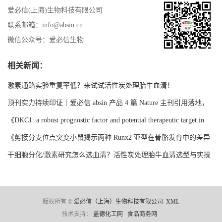
爱必信(上海)生物科技有限公司
联系邮箱：info@absin.cn
微信公众号：爱必信生物
相关新闻：
激素通路实验重复率低？来试试活性炭处理胎牛血清！
顶刊实力持续印证｜爱必信 absin 产品 4 篇 Nature 主刊引用落地，
全球文献引用总量突破 20000 + 篇
《DKC1: a robust prognostic factor and potential therapeutic target in
multiple myeloma》SCI 文献深度解析
《剪接分支位点突变小鼠揭示两种 Runx2 亚型在骨骼发育中的差异
化功能》文献深度解析
干细胞分化/激素研究怎么选血清？活性炭处理胎牛血清选型与实操
指南
版权所有 ©
爱必信（上海）生物科技有限公司
XML
技术支持：
盖德化工网
食品商务网