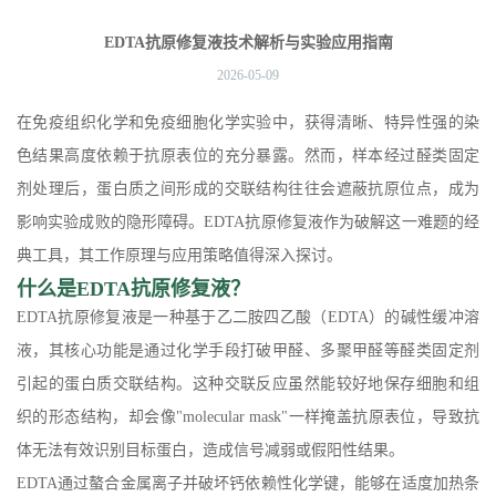
抗原修复液技术解析与实验应用指南
EDTA抗原修复液技术解析与实验应用指南
2026-05-09
在免疫组织化学和免疫细胞化学实验中，获得清晰、特异性强的染
色结果高度依赖于抗原表位的充分暴露。然而，样本经过醛类固定
剂处理后，蛋白质之间形成的交联结构往往会遮蔽抗原位点，成为
影响实验成败的隐形障碍。EDTA抗原修复液作为破解这一难题的经
典工具，其工作原理与应用策略值得深入探讨。
什么是EDTA抗原修复液？
EDTA抗原修复液是一种基于乙二胺四乙酸（EDTA）的碱性缓冲溶
液，其核心功能是通过化学手段打破甲醛、多聚甲醛等醛类固定剂
引起的蛋白质交联结构。这种交联反应虽然能较好地保存细胞和组
织的形态结构，却会像"molecular mask"一样掩盖抗原表位，导致抗
体无法有效识别目标蛋白，造成信号减弱或假阳性结果。
EDTA通过螯合金属离子并破坏钙依赖性化学键，能够在适度加热条