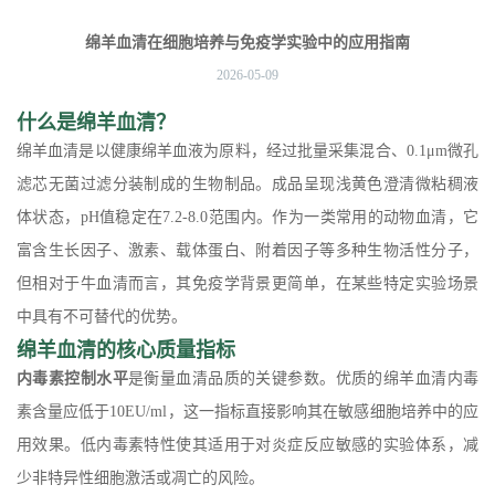
清在细胞培养与免疫学实验中的应用指南
绵羊血清在细胞培养与免疫学实验中的应用指南
2026-05-09
什么是绵羊血清？
绵羊血清是以健康绵羊血液为原料，经过批量采集混合、0.1μm微孔
滤芯无菌过滤分装制成的生物制品。成品呈现浅黄色澄清微粘稠液
体状态，pH值稳定在7.2-8.0范围内。作为一类常用的动物血清，它
富含生长因子、激素、载体蛋白、附着因子等多种生物活性分子，
但相对于牛血清而言，其免疫学背景更简单，在某些特定实验场景
中具有不可替代的优势。
绵羊血清的核心质量指标
内毒素控制水平
是衡量血清品质的关键参数。优质的绵羊血清内毒
素含量应低于10EU/ml，这一指标直接影响其在敏感细胞培养中的应
用效果。低内毒素特性使其适用于对炎症反应敏感的实验体系，减
少非特异性细胞激活或凋亡的风险。