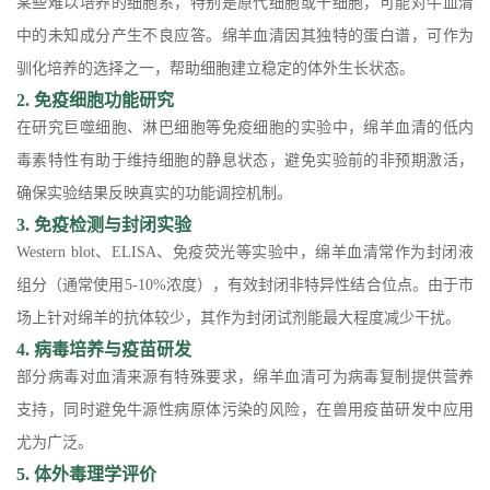
某些难以培养的细胞系，特别是原代细胞或干细胞，可能对牛血清
中的未知成分产生不良应答。绵羊血清因其独特的蛋白谱，可作为
驯化培养的选择之一，帮助细胞建立稳定的体外生长状态。
2. 免疫细胞功能研究
在研究巨噬细胞、淋巴细胞等免疫细胞的实验中，绵羊血清的低内
毒素特性有助于维持细胞的静息状态，避免实验前的非预期激活，
确保实验结果反映真实的功能调控机制。
3. 免疫检测与封闭实验
Western blot、ELISA、免疫荧光等实验中，绵羊血清常作为封闭液
组分（通常使用5-10%浓度），有效封闭非特异性结合位点。由于市
场上针对绵羊的抗体较少，其作为封闭试剂能最大程度减少干扰。
4. 病毒培养与疫苗研发
部分病毒对血清来源有特殊要求，绵羊血清可为病毒复制提供营养
支持，同时避免牛源性病原体污染的风险，在兽用疫苗研发中应用
尤为广泛。
5. 体外毒理学评价