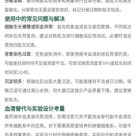
分装策略
：推荐根据实验频率和用量进行合理分装，避免大包装反
复融化。分装管应无菌且密封良好，标记分装日期和批次信息。
使用中的常见问题与解决
细胞生长缓慢或形态异常
：首先检查血清批次是否更换，不同批次
间存在天然差异。建议对新批次进行细胞适应性测试，必要时混合
使用旧批次过渡。
背景染色过高
：在免疫检测中，若使用绵羊血清封闭后背景仍高，
可能是封闭时间不足或浓度不当。可尝试提高浓度至10%或延长封闭
时间至2小时。
沉淀较多
：若融化后出现大量沉淀，可能是储存不当或已过期。轻
微沉淀可通过离心去除，但大量沉淀提示产品质量下降，建议更换
新批次。
血清替代与实验设计考量
虽然绵羊血清是优质选择，但需注意它并不能完全替代胎牛血清在
所有细胞系中的应用。对于需要高密度培养的肿瘤细胞系，可能牛
血清效果更佳。实验设计时应根据细胞类型、实验目的和成本效益