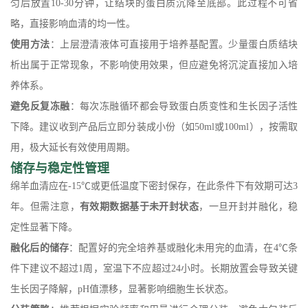
匀后放置10-30分钟，让结块的蛋白质沉降至底部。此过程不可省
略，直接影响血清的均一性。
使用方法
：上层澄清液体可直接用于培养基配置。少量蛋白质结块
析出属于正常现象，不影响使用效果，但应避免将沉淀直接加入培
养体系。
避免反复冻融
：每次冻融循环都会导致蛋白质变性和生长因子活性
下降。建议收到产品后立即分装成小份（如50ml或100ml），按需取
用，极大延长有效使用周期。
储存与稳定性管理
绵羊血清应在-15℃或更低温度下密封保存，在此条件下有效期可达3
年。但需注意，
有效期数据基于未开封状态
，一旦开封并融化，稳
定性显著下降。
融化后的储存
：配置好的完全培养基或融化未用完的血清，在4℃条
件下建议不超过1周，室温下不应超过24小时。长期放置会导致关键
生长因子降解，pH值漂移，显著影响细胞生长状态。