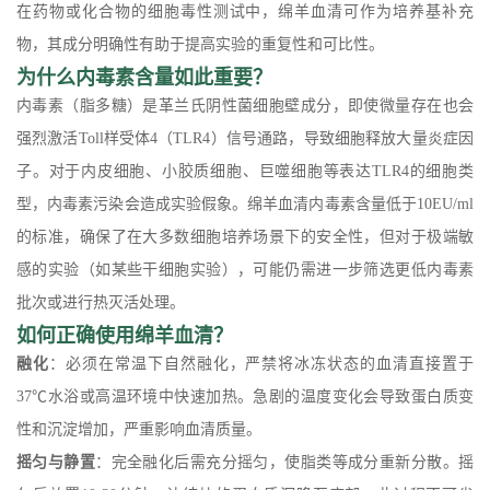
在药物或化合物的细胞毒性测试中，绵羊血清可作为培养基补充
物，其成分明确性有助于提高实验的重复性和可比性。
为什么内毒素含量如此重要？
内毒素（脂多糖）是革兰氏阴性菌细胞壁成分，即使微量存在也会
强烈激活Toll样受体4（TLR4）信号通路，导致细胞释放大量炎症因
子。对于内皮细胞、小胶质细胞、巨噬细胞等表达TLR4的细胞类
型，内毒素污染会造成实验假象。绵羊血清内毒素含量低于10EU/ml
的标准，确保了在大多数细胞培养场景下的安全性，但对于极端敏
感的实验（如某些干细胞实验），可能仍需进一步筛选更低内毒素
批次或进行热灭活处理。
如何正确使用绵羊血清？
融化
：必须在常温下自然融化，严禁将冰冻状态的血清直接置于
37℃水浴或高温环境中快速加热。急剧的温度变化会导致蛋白质变
性和沉淀增加，严重影响血清质量。
摇匀与静置
：完全融化后需充分摇匀，使脂类等成分重新分散。摇