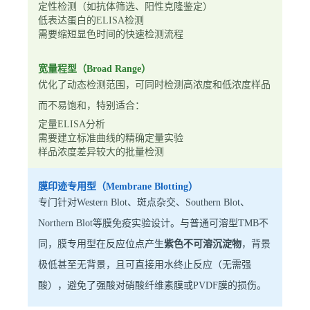
定性检测（如抗体筛选、阳性克隆鉴定）
低表达蛋白的ELISA检测
需要缩短显色时间的快速检测流程
宽量程型（Broad Range）
优化了动态检测范围，可同时检测高浓度和低浓度样品
而不易饱和，特别适合：
定量ELISA分析
需要建立标准曲线的精确定量实验
样品浓度差异较大的批量检测
膜印迹专用型（Membrane Blotting）
专门针对Western Blot、斑点杂交、Southern Blot、
Northern Blot等膜免疫实验设计。与普通可溶型TMB不
同，膜专用型在反应位点产生
紫色不可溶沉淀物
，背景
极低甚至无背景，且可直接用水终止反应（无需强
酸），避免了强酸对硝酸纤维素膜或PVDF膜的损伤。