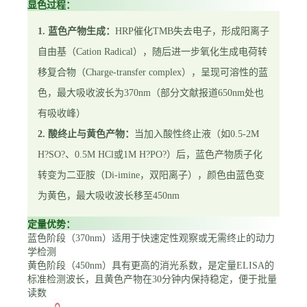
显色过程：
1. 蓝色产物生成：
HRP催化TMB失去电子，形成阳离子
自由基（Cation Radical），随后进一步氧化生成电荷转
移复合物（Charge-transfer complex），呈现可溶性的蓝
色，最大吸收波长为370nm（部分文献报道650nm处也
有吸收峰）
2. 酸终止与黄色产物：
当加入酸性终止液（如0.5-2M
H?SO?、0.5M HCl或1M H?PO?）后，蓝色产物质子化
转变为二亚胺（Di-imine，双阳离子），颜色由蓝色变
为黄色，最大吸收波长移至450nm
定量优势：
蓝色阶段（370nm）适用于快速定性观察或无需终止的动力
学检测
黄色阶段（450nm）具有更高的消光系数，是定量ELISA的
标准检测波长，且黄色产物在30分钟内保持稳定，便于批量
读数