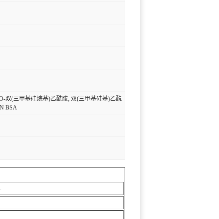
N,O-双(三甲基硅烷基)乙酰胺; 双(三甲基硅基)乙酰
AN BSA
.