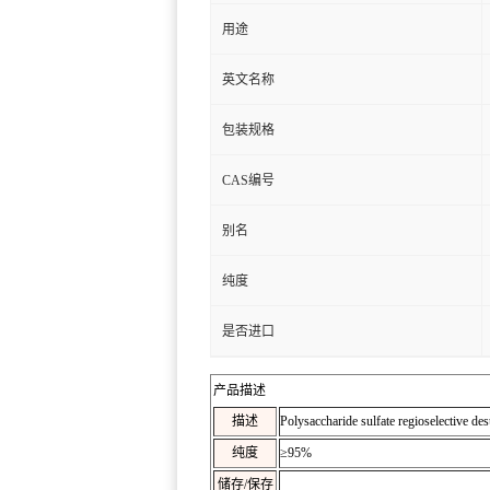
用途
英文名称
包装规格
CAS编号
别名
纯度
是否进口
产品描述
描述
Polysaccharide sulfate regioselective des
纯度
≥95%
储存/保存