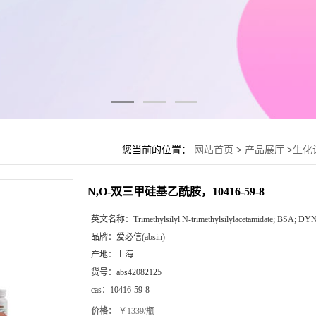
您当前的位置：
网站首页
>
产品展厅
>
生化
N,O-双三甲硅基乙酰胺，10416-59-8
英文名称：
Trimethylsilyl N-trimethylsilylacetamidate; BSA
品牌：
爱必信(absin)
产地：
上海
货号：
abs42082125
cas：
10416-59-8
价格：
￥1339/瓶