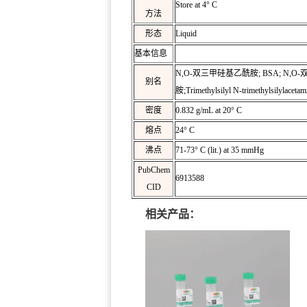
Store at 4° C
方法
形态
Liquid
基本信息
N,O-双三甲硅基乙酰胺; BSA; N,
别名
胺;Trimethylsilyl N-trimethylsilyla
密度
0.832 g/mL at 20° C
熔点
24° C
沸点
71-73° C (lit.) at 35 mmHg
PubChem
6913588
CID
相关产品：