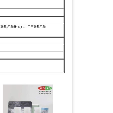
甲基硅基)乙酰胺; N,O-二三甲硅基乙酰