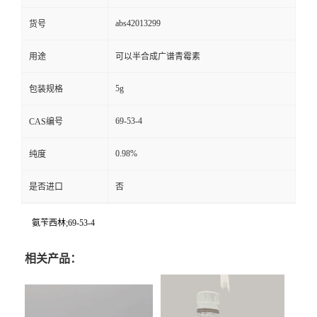
abs42013299
货号
用途
可以半合成广谱青霉素
5g
包装规格
69-53-4
CAS编号
0.98%
纯度
是否进口
否
氨苄西林;69-53-4
相关产品：