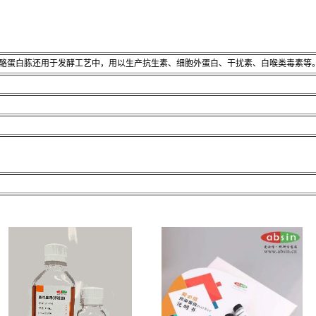
酪蛋白胨还用于发酵工艺中，用以生产抗生素、细胞外蛋白、干扰素、白喉类毒素等