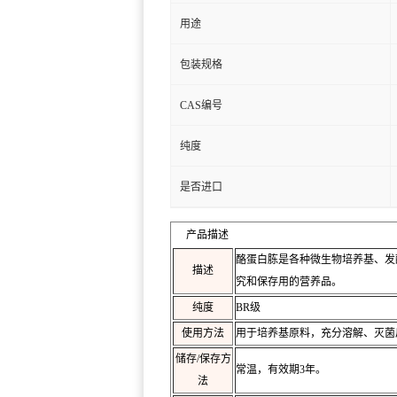
用途
包装规格
CAS编号
纯度
是否进口
产品描述
酪蛋白胨是各种微生物培养基、发
描述
究和保存用的营养品。
纯度
BR级
使用方法
用于培养基原料，充分溶解、灭菌
储存/保存方
常温，有效期3年。
法