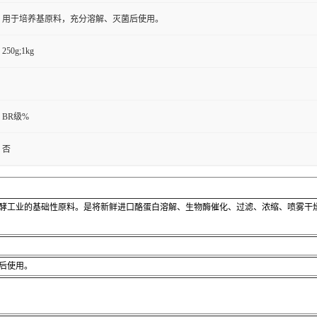
用于培养基原料，充分溶解、灭菌后使用。
250g;1kg
BR级%
否
酵工业的基础性原料。是将新鲜进口酪蛋白溶解、生物酶催化、过滤、浓缩、喷雾干
后使用。