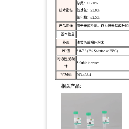
总氮：≥12.0%
技术指标
氨基氮：≥3.0%
氯化物：≤2.5%
产品用途
用于无菌检测。作为培养基成分的
基本信息
外观
浅黄色或褐色粉末
PH值
6.8-7.3 (2% Solution at 25°C)
可溶性/溶解
Soluble in water.
性
EC号码
293-428-4
相关产品：