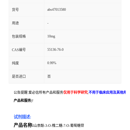
abs47013580
货号
-
用途
10mg
包装规格
55136-76-0
CAS编号
0.99%
纯度
是否进口
否
公告提醒:爱必信所有产品和服务
仅用于科学研究
,
不用于临床应用及其他用
产品和服务
)!
试剂描述:
产品名称:
山柰酚-3-O-槐二糖-7-O-葡萄糖苷