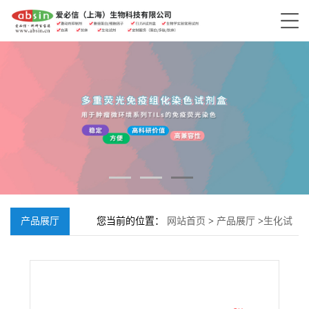
产品展厅
您当前的位置：
网站首页
>
产品展厅
>
生化试
剂
>
山柰酚-3-O-槐二糖-7-O-葡萄糖苷;55136-
76-0