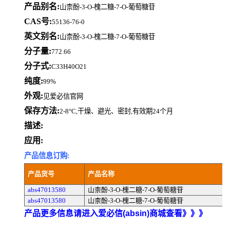
产品别名:
山柰酚-3-O-槐二糖-7-O-葡萄糖苷
CAS号:
55136-76-0
英文别名:
山柰酚-3-O-槐二糖-7-O-葡萄糖苷
分子量:
772.66
分子式:
C33H40O21
纯度:
99%
外观:
见爱必信官网
保存方法:
2-8°C,干燥、避光、密封,有效期24个月
描述:
应用:
产品信息订购:
产品货号
产品名称
abs47013580
山柰酚-3-O-槐二糖-7-O-葡萄糖苷
abs47013580
山柰酚-3-O-槐二糖-7-O-葡萄糖苷
产品更多信息请进入爱必信(absin)商城查看》》》