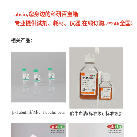
absin,您身边的科研百宝箱
专业提供试剂、耗材、仪器,在线订购,7*24h全国发
相关产品：
β-Tubulin抗体，Tubulin beta
胎牛血清(标准级); 标准级胎
Antibody
牛血清; Fetal Bovine Serum;
FBS