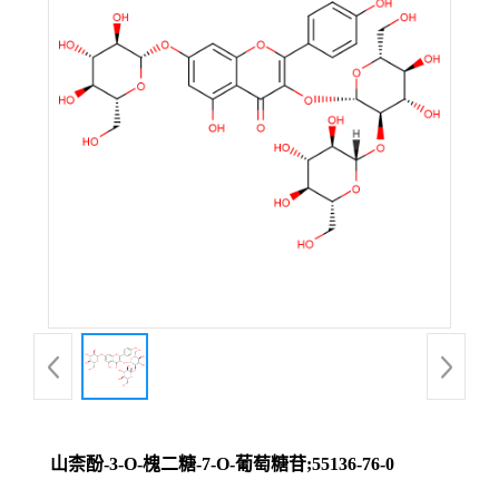
山柰酚-3-O-槐二糖-7-O-葡萄糖苷;55136-76-0