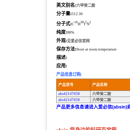
英文别名:
六甲癸二胺
分子量:
512.30
16
38
2
2
分子式:
C
H
I
N
纯度:
98%
外观:
见爱必信官网
保存方法:
Store at room temperature
描述:
应用:
产品信息订购:
产品货号
产品名称
abs42147658
六甲癸二胺
abs42147658
六甲癸二胺
产品更多信息请进入爱必信(absin