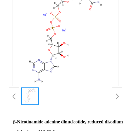
β-Nicotinamide adenine dinucleotide, reduced disodium