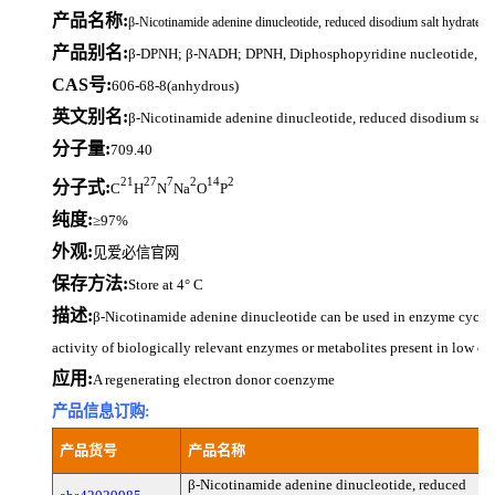
产品名称:
β-Nicotinamide adenine dinucleotide, reduced disodium salt hydrate
产品别名:
β-DPNH; β-NADH; DPNH, Diphosphopyridine nucleotide, r
CAS号:
606-68-8(anhydrous)
英文别名:
β-Nicotinamide adenine dinucleotide, reduced disodium salt
分子量:
709.40
21
27
7
2
14
2
分子式:
C
H
N
Na
O
P
纯度:
≥97%
外观:
见爱必信官网
保存方法:
Store at 4° C
描述:
β-Nicotinamide adenine dinucleotide can be used in enzyme cycling
activity of biologically relevant enzymes or metabolites present in low co
应用:
A regenerating electron donor coenzyme
产品信息订购:
产品货号
产品名称
β-Nicotinamide adenine dinucleotide, reduced