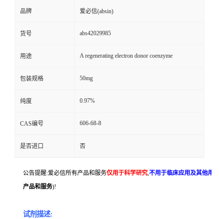
品牌
爱必信(absin)
abs42029985
货号
A regenerating electron donor coenzyme
用途
50mg
包装规格
0.97%
纯度
606-68-8
CAS编号
是否进口
否
公告提醒:爱必信所有产品和服务
仅用于科学研究
,
不用于临床应用及其他用
产品和服务
)!
试剂描述: