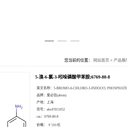
您当前的位置：
网站首页
>
产品展
5-溴-6-氯-3-吲哚磷酸甲苯胺;6769-80-8
英文名称：
5-BROMO-6-CHLORO-3-INDOLYL PHOSPHATE 
品牌：
爱必信(absin)
产地：
上海
货号：
abs47011052
cas：
6769-80-8
价格：
￥588/瓶