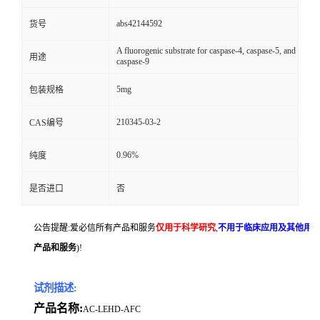
abs42144592
货号
A fluorogenic substrate for caspase-4, caspase-5, and
用途
caspase-9
5mg
包装规格
210345-03-2
CAS编号
0.96%
纯度
是否进口
否
公告提醒:爱必信所有产品和服务
仅用于科学研究
,
不用于临床应用及其他用
产品和服务
)!
试剂描述:
产品名称:
AC-LEHD-AFC