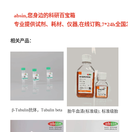
absin,您身边的科研百宝箱
专业提供试剂、耗材、仪器,在线订购,7*24h全国发
相关产品：
β-Tubulin抗体，Tubulin beta
胎牛血清(标准级); 标准级胎
Antibody
牛血清; Fetal Bovine Serum;
FBS