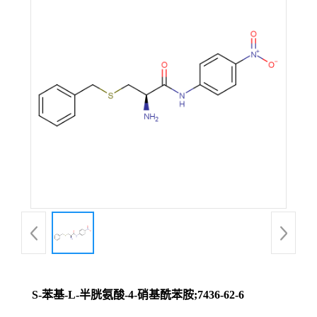
S-苯基-L-半胱氨酸-4-硝基酰苯胺;7436-62-6