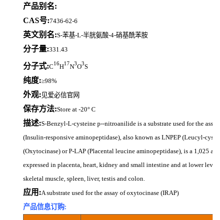
产品别名:
CAS号:
7436-62-6
英文别名:
S-苯基-L-半胱氨酸-4-硝基酰苯胺
分子量:
331.43
16
17
3
3
分子式:
C
H
N
O
S
纯度:
≥98%
外观:
见爱必信官网
保存方法:
Store at -20° C
描述:
S-Benzyl-L-cysteine p--nitroanilide is a substrate used for the ass
(Insulin-responsive aminopeptidase), also known as LNPEP (Leucyl-cysti
(Oxytocinase) or P-LAP (Placental leucine aminopeptidase), is a 1,025 ami
expressed in placenta, heart, kidney and small intestine and at lower levels 
skeletal muscle, spleen, liver, testis and colon.
应用:
A substrate used for the assay of oxytocinase (IRAP)
产品信息订购: