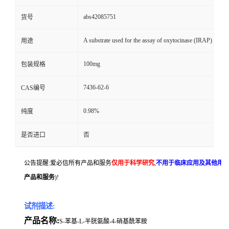
abs42085751
货号
A substrate used for the assay of oxytocinase (IRAP)
用途
100mg
包装规格
7436-62-6
CAS编号
0.98%
纯度
是否进口
否
公告提醒:爱必信所有产品和服务
仅用于科学研究
,
不用于临床应用及其他用
产品和服务
)!
试剂描述:
产品名称:
S-苯基-L-半胱氨酸-4-硝基酰苯胺