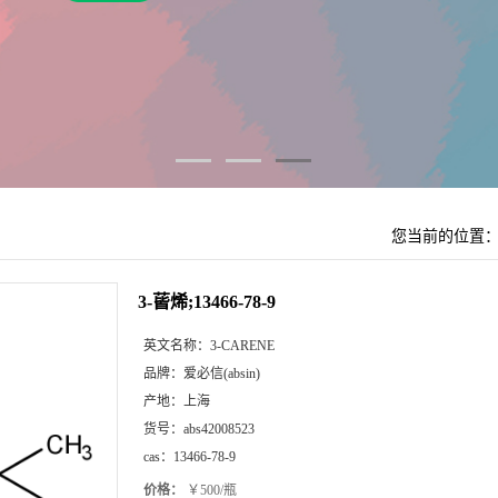
您当前的位置
3-蒈烯;13466-78-9
英文名称：
3-CARENE
品牌：
爱必信(absin)
产地：
上海
货号：
abs42008523
cas：
13466-78-9
价格：
￥500/瓶