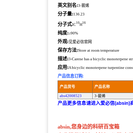
英文别名:
3-蒈烯
分子量:
136.23
10
16
分子式:
C
H
纯度:
≥90%
外观:
见爱必信官网
保存方法:
Store at room temperature
描述:
3-Carene has a bicyclic monoterpene str
应用:
A bicyclic monoterpene turpentine cons
产品信息订购:
产品货号
产品名称
abs42008523
3-蒈烯
产品更多信息请进入爱必信(absin
absin,您身边的科研百宝箱