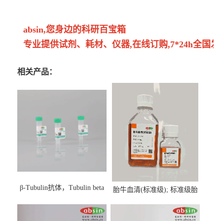
absin,您身边的科研百宝箱
专业提供试剂、耗材、仪器,在线订购,7*24h全国发
相关产品：
β-Tubulin抗体，Tubulin beta
胎牛血清(标准级); 标准级胎
Antibody
牛血清; Fetal Bovine Serum;
FBS