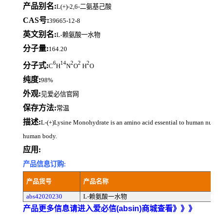
产品别名:
L(+)-2,6-二氨基己酸
CAS号:
39665-12-8
英文别名:
L-赖氨酸一水物
分子量:
164.20
6
14
2
2
2
分子式:
C
H
N
O
H
O
纯度:
98%
外观:
见爱必信官网
保存方法:
常温
描述:
L-(+)Lysine Monohydrate is an amino acid essential to human nutri
human body.
应用:
产品信息订购:
产品货号
产品名称
abs42020230
L-赖氨酸一水物
产品更多信息请进入爱必信(absin)商城查看》》》