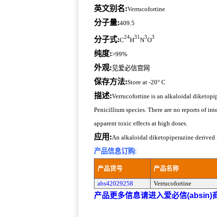
英文别名:
Verrucofortine
分子量:
409.5
24
31
3
3
分子式:
C
H
N
O
纯度:
>99%
外观:
见爱必信官网
保存方法:
Store at -20° C
描述:
Verrucofortine is an alkaloidal diketop
Penicillium species. There are no reports of in
apparent toxic effects at high doses.
应用:
An alkaloidal diketopiperazine derived
产品信息订购:
产品货号
产品名称
abs42029258
Verrucofortine
产品更多信息请进入爱必信(absin