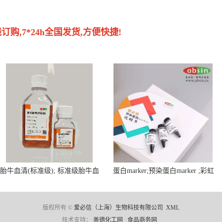
购,7*24h全国发货,方便快捷!
胎牛血清(标准级); 标准级胎牛血
蛋白marker;预染蛋白marker ;彩虹
清; Fetal Bovine Serum; FBS
蛋白marker ;Protein Marker;
版权所有 ©
爱必信（上海）生物科技有限公司
XML
技术支持：
盖德化工网
食品商务网