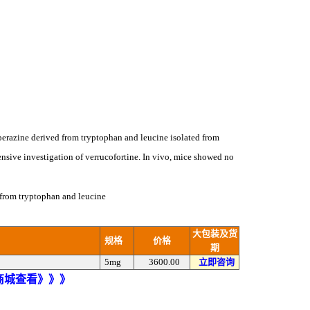
iperazine derived from tryptophan and leucine isolated from
tensive investigation of verrucofortine. In vivo, mice showed no
 from tryptophan and leucine
大包装及货
规格
价格
期
5mg
3600.00
立即咨询
)商城查看》》》