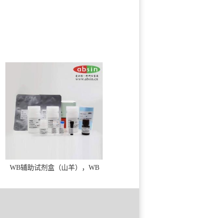
WB辅助试剂盒（山羊），WB
solution base kit(goat)