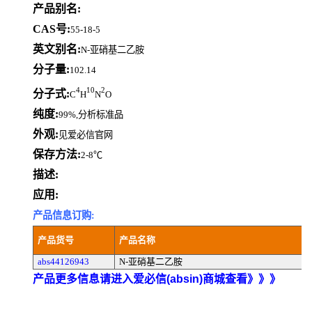
产品别名:
CAS号:
55-18-5
英文别名:
N-亚硝基二乙胺
分子量:
102.14
4
10
2
分子式:
C
H
N
O
纯度:
99%,分析标准品
外观:
见爱必信官网
保存方法:
2-8℃
描述:
应用:
产品信息订购:
产品货号
产品名称
abs44126943
N-亚硝基二乙胺
产品更多信息请进入爱必信(absin)商城查看》》》