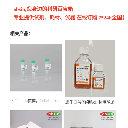
absin,您身边的科研百宝箱
专业提供试剂、耗材、仪器,在线订购,7*24h全国发
相关产品：
β-Tubulin抗体，Tubulin beta
胎牛血清(标准级); 标准级胎
Antibody
牛血清; Fetal Bovine Serum;
FBS