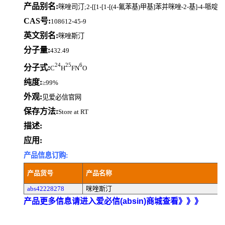
产品别名:
咪唑司汀;2-[[1-[1-[(4-氟苯基)甲基]苯并咪唑-2-基]-4-哌啶基
CAS号:
108612-45-9
英文别名:
咪唑斯汀
分子量:
432.49
24
25
6
分子式:
C
H
FN
O
纯度:
≥99%
外观:
见爱必信官网
保存方法:
Store at RT
描述:
应用:
产品信息订购:
产品货号
产品名称
abs42228278
咪唑斯汀
产品更多信息请进入爱必信(absin)商城查看》》》