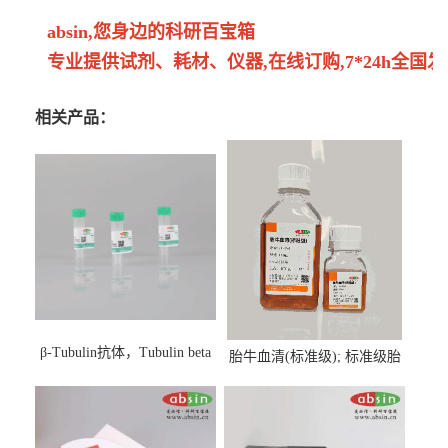
absin,您身边的科研百宝箱
专业提供试剂、耗材、仪器,在线订购,7*24h全国发
相关产品：
β-Tubulin抗体，Tubulin beta
胎牛血清(标准级); 标准级胎
Antibody
牛血清; Fetal Bovine Serum;
FBS