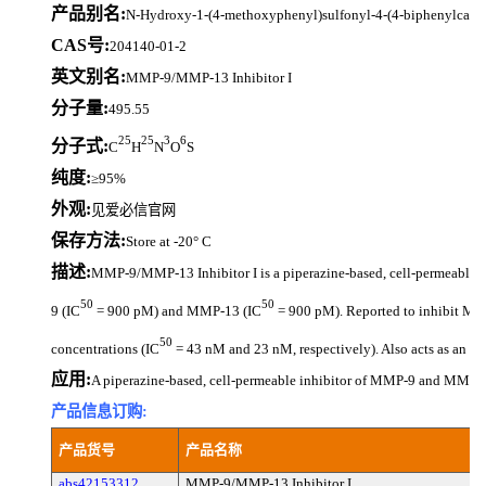
产品别名:
N-Hydroxy-1-(4-methoxyphenyl)sulfonyl-4-(4-biphenylcarb
CAS号:
204140-01-2
英文别名:
MMP-9/MMP-13 Inhibitor I
分子量:
495.55
25
25
3
6
分子式:
C
H
N
O
S
纯度:
≥95%
外观:
见爱必信官网
保存方法:
Store at -20° C
描述:
MMP-9/MMP-13 Inhibitor I is a piperazine-based, cell-permeable, 
50
50
9 (IC
= 900 pM) and MMP-13 (IC
= 900 pM). Reported to inhibit M
50
concentrations (IC
= 43 nM and 23 nM, respectively). Also acts as an i
应用:
A piperazine-based, cell-permeable inhibitor of MMP-9 and MMP-
产品信息订购:
产品货号
产品名称
abs42153312
MMP-9/MMP-13 Inhibitor I