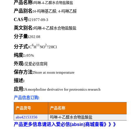
产品名称:
吗啉-4-乙醛水合物盐酸盐
产品别名:
4-吗啉基乙醛; 4-吗啉乙醛
CAS号:
21977-09-3
英文别名:
吗啉-4-乙醛水合物盐酸盐
分子量:
202.08
6
11
2
分子式:
C
H
NO
?2HCl
纯度:
≥95%
外观:
见爱必信官网
保存方法:
Store at room temperature
描述:
应用:
A morpholine derivative for proteomics research
产品信息订购:
产品货号
产品名称
abs42153356
吗啉-4-乙醛水合物盐酸盐
产品更多信息请进入爱必信(absin)商城查看》》》