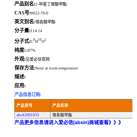
产品别名:
2-甲基丁烯酸甲酯
CAS号:
6622-76-0
英文别名:
惕各酸甲酯
分子量:
114.14
6
10
2
分子式:
C
H
O
纯度:
≥97%
外观:
见爱必信官网
保存方法:
Store at room temperature
描述:
应用:
产品信息订购:
产品货号
产品名称
abs42081033
惕各酸甲酯
产品更多信息请进入爱必信(absin)商城查看》》》