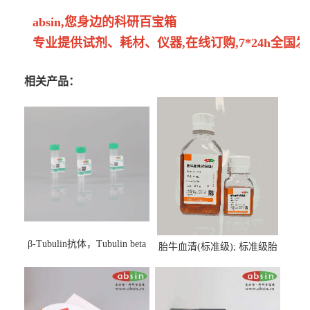
absin,您身边的科研百宝箱
专业提供试剂、耗材、仪器,在线订购,7*24h全国发
相关产品：
β-Tubulin抗体，Tubulin beta
胎牛血清(标准级); 标准级胎
Antibody
牛血清; Fetal Bovine Serum;
FBS