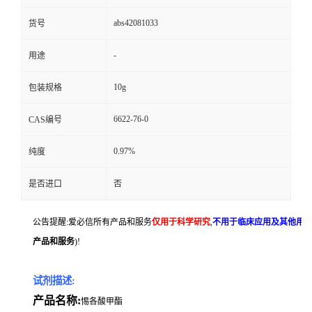
abs42081033
货号
-
用途
10g
包装规格
6622-76-0
CAS编号
0.97%
纯度
是否进口
否
公告提醒:爱必信所有产品和服务
仅用于科学研究
,
不用于临床应用及其他用
产品和服务
)!
试剂描述:
产品名称:
惕各酸甲酯