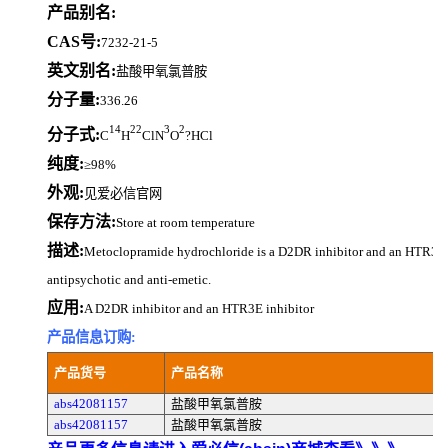
产品别名:
CAS号:
7232-21-5
英文别名:
盐酸甲氧氯普胺
分子量:
336.26
14
22
3
2
分子式:
C
H
ClN
O
?HCl
纯度:
≥98%
外观:
见爱必信官网
保存方法:
Store at room temperature
描述:
Metoclopramide hydrochloride is a D2DR inhibitor and an HTR3E i
antipsychotic and anti-emetic.
应用:
A D2DR inhibitor and an HTR3E inhibitor
产品信息订购:
产品货号
产品名称
abs42081157
盐酸甲氧氯普胺
abs42081157
盐酸甲氧氯普胺