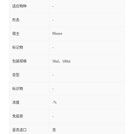
-
适应物种
-
形态
Mouse
宿主
-
标记物
包装规格
50ul，100ul
-
亚型
-
标识物
-%
浓度
-
免疫原
是否进口
否