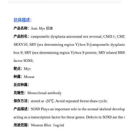
抗体描述：
产品名称：
Anti- Myc 抗体
campomelic dysplasia autosomal sex reversal; CMD 1; C
产品别名：
SRXY10; SRY (sex determining region Y) box 9 (campomelic dysplasia au
box 9; SRY (sex-determining region Y)-box 9 protein; SRY related HMG bo
factor SOX9;
Myc
靶点：
Mouse
种属：
反应种属：
Monoclonal antibody
克隆性：
stored at -20℃. Avoid repeated freeze-thaw cycle.
保存方法：
SOX9 Plays an important role in the normal skeletal developme
产品描述：
acting as a transcription factor for these genes. Defects in SOX9 are the 
Western Blot: 1ug/ml
用途范围：