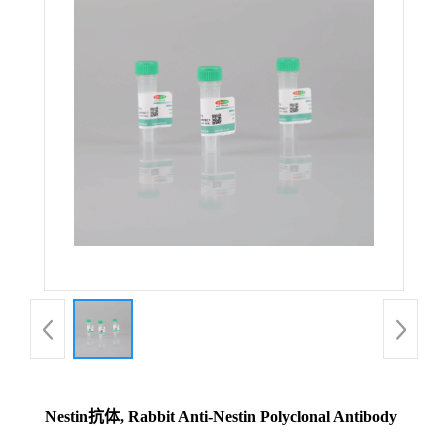
Nestin抗体, Rabbit Anti-Nestin Polyclonal Antibody