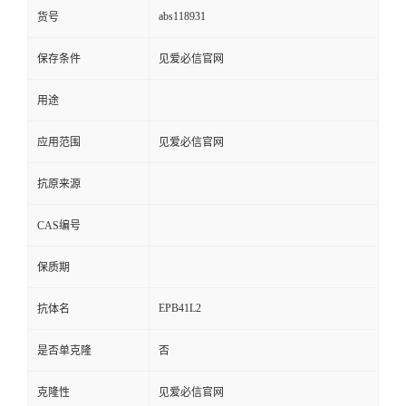
abs118931
货号
保存条件
见爱必信官网
用途
应用范围
见爱必信官网
抗原来源
CAS编号
保质期
EPB41L2
抗体名
是否单克隆
否
克隆性
见爱必信官网