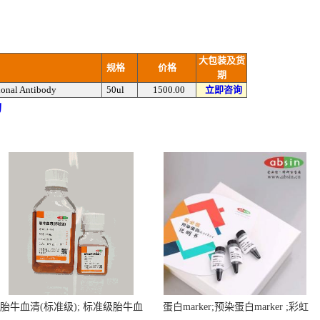
大包装及货
规格
价格
期
lonal Antibody
50ul
1500.00
立即咨询
询
胎牛血清(标准级); 标准级胎牛血
蛋白marker;预染蛋白marker ;彩虹