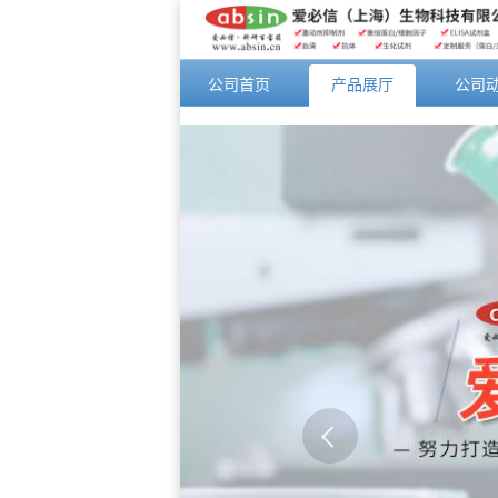
公司首页
产品展厅
公司