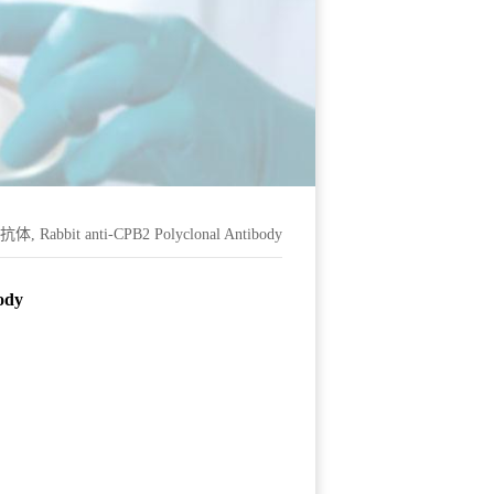
体, Rabbit anti-CPB2 Polyclonal Antibody
ody