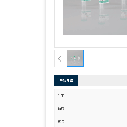
产品详请
产地
品牌
货号