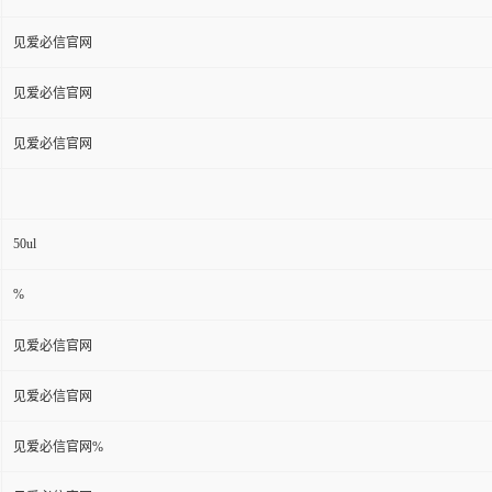
见爱必信官网
见爱必信官网
见爱必信官网
50ul
%
见爱必信官网
见爱必信官网
见爱必信官网%