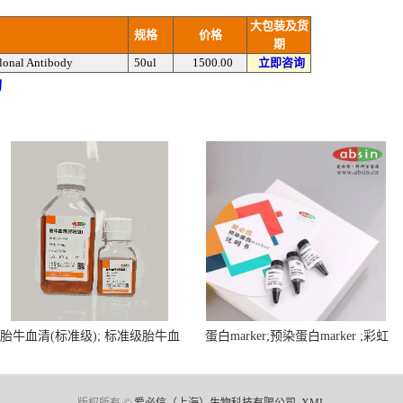
大包装及货
规格
价格
期
lonal Antibody
50ul
1500.00
立即咨询
询
胎牛血清(标准级); 标准级胎牛血
蛋白marker;预染蛋白marker ;彩虹
清; Fetal Bovine Serum; FBS
蛋白marker ;Protein Marker;