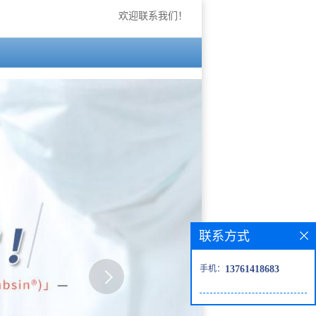
欢迎联系我们！
联系方式
手机：
13761418683