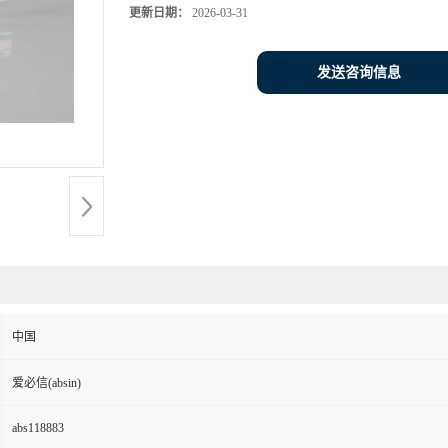
更新日期：
2026-03-31
发送咨询信息
中国
爱必信(absin)
abs118883