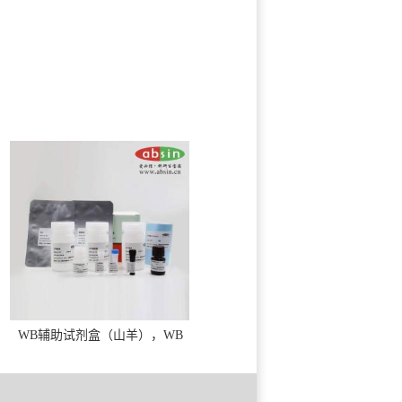
WB辅助试剂盒（山羊），WB
solution base kit(goat)