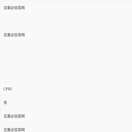
见爱必信官网
见爱必信官网
CPB2
否
见爱必信官网
见爱必信官网