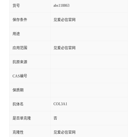
abs118863
货号
保存条件
见爱必信官网
用途
应用范围
见爱必信官网
抗原来源
CAS编号
保质期
COL3A1
抗体名
是否单克隆
否
克隆性
见爱必信官网