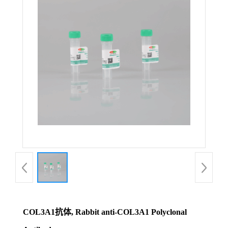
COL3A1抗体, Rabbit anti-COL3A1 Polyclonal