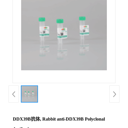
DDX39B抗体, Rabbit anti-DDX39B Polyclonal