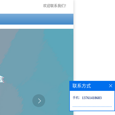
欢迎联系我们！
联系方式
手机：
13761418683