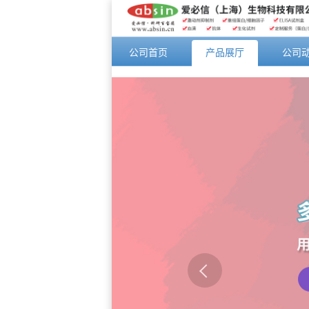
公司首页
产品展厅
公司