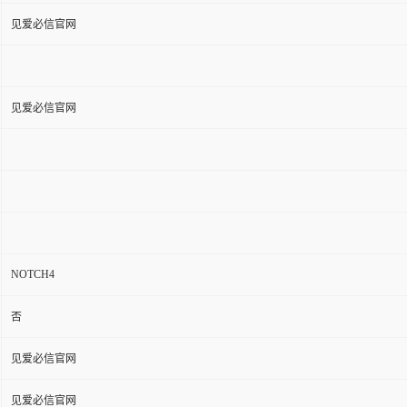
见爱必信官网
见爱必信官网
NOTCH4
否
见爱必信官网
见爱必信官网