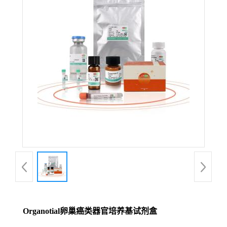
Organotial卵巢癌类器官培养基试剂盒