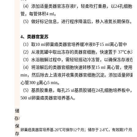
（4）添加适量类器官冻存液F，轻柔吹打重悬，以24孔细胞培
管，每管体积4 ml。
（5）做好标记信息，进行程序降温后，移入液氮长期保存。
4
、类器官复苏
（1）取10 ml卵巢癌类器官培养缓冲液B于15 ml离心管中
（2）从液氮罐中取出冻存的类器官细胞，快速置于 37℃水浴
（3）水浴融解过程中，需轻轻摇动冷冻管，以确保冻存液在 1-
（4）将溶解后的类器官细胞快速转移至15 ml 离心管，使用移液
min，然后除去上清液并收集类器官细胞沉淀。添加适量卵巢癌
心管300 g离心5 min。
（5）基质胶重悬，每孔25 ul基质胶铺在24孔细胞培养板中，放置
500 ul卵巢癌类器官培养基A。
储
存/
保
卵巢癌类器官培养基-20℃可保存12个月；储存于 2-8℃，有效期3个月。
存