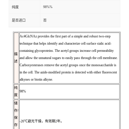
98%%
纯度
是否进口
否
Ac4GlcNAz provides the first part of a simple and robust two-step
technique that helps identify and characterize cell surface sialic acid-
containing glycoproteins. The acetyl groups increase cell permeability
描
and allow the unnatural sugars to easily pass through the cell membrane.
述
Carboxyesterases remove the acetyl groups once the monosaccharide is
in the cell. The azide-modified protein is detected with either fluorescent
alkynes or biotin alkyne.
纯
98%
度
储
存/
保
-20℃避光干燥，有效期2年。
存