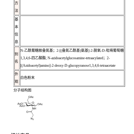
方
法
基
本
信
息
N-乙酰葡糖胺叠氮基；2-[(叠氮乙酰基)氨基]-2-脱氧-D-吡喃葡萄糖
别
1,3,4,6-四乙酸酯; N-azidoacetylglucosamine-tetraacylated；2-
名
[(Azidoacetyl)amino]-2-deoxy-D-glucopyranose1,3,4,6-tetraacetate
外
白色粉末
观
分子结构图