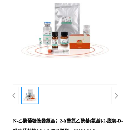
N-乙酰葡糖胺叠氮基；2-[(叠氮乙酰基)氨基]-2-脱氧-D-