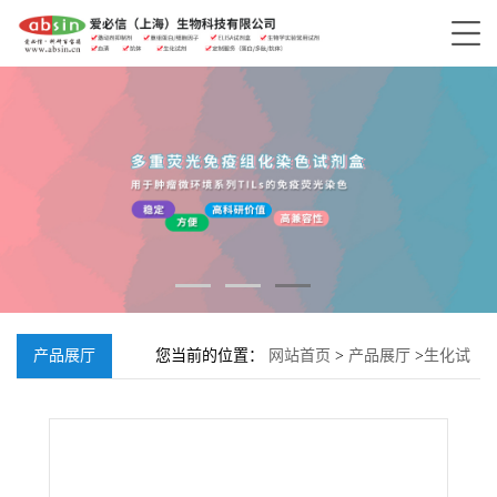
产品展厅
您当前的位置：
网站首页
>
产品展厅
>
生化试
剂
>
N-乙酰葡糖胺叠氮基；2-[(叠氮乙酰基)氨
基]-2-脱氧-D-吡喃葡萄糖1,3,4,6-四乙酸酯，
98924-81-3