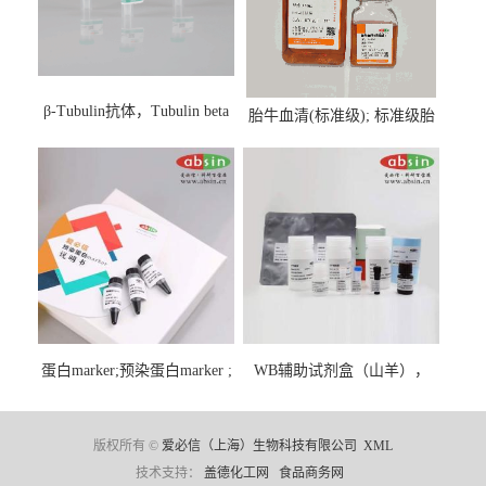
β-Tubulin抗体，Tubulin beta
胎牛血清(标准级); 标准级胎
Antibody
牛血清; Fetal Bovine Serum;
FBS
蛋白marker;预染蛋白marker ;
WB辅助试剂盒（山羊），
彩虹蛋白marker ;Protein
WB solution base kit(goat)
Marker;
版权所有 ©
爱必信（上海）生物科技有限公司
XML
技术支持：
盖德化工网
食品商务网