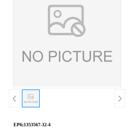
EP6;1353567-32-4