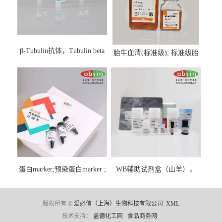
β-Tubulin抗体，Tubulin beta
胎牛血清(标准级); 标准级胎
Antibody
牛血清; Fetal Bovine Serum;
FBS
蛋白marker;预染蛋白marker ;
WB辅助试剂盒（山羊），
彩虹蛋白marker ;Protein
WB solution base kit(goat)
Marker;
版权所有 ©
爱必信（上海）生物科技有限公司
XML
技术支持：
盖德化工网
食品商务网