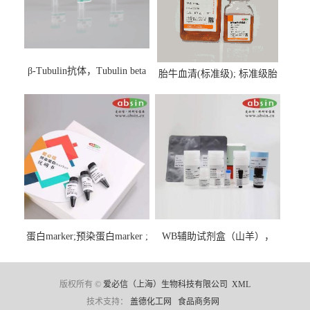
β-Tubulin抗体，Tubulin beta
胎牛血清(标准级); 标准级胎
Antibody
牛血清; Fetal Bovine Serum;
FBS
蛋白marker;预染蛋白marker ;
WB辅助试剂盒（山羊），
彩虹蛋白marker ;Protein
WB solution base kit(goat)
Marker;
版权所有 ©
爱必信（上海）生物科技有限公司
XML
技术支持：
盖德化工网
食品商务网