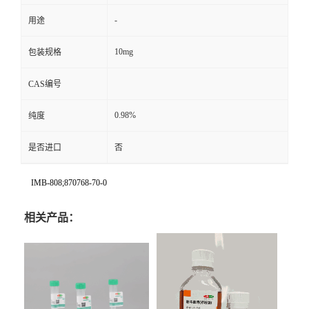
-
用途
10mg
包装规格
CAS编号
0.98%
纯度
是否进口
否
IMB-808;870768-70-0
相关产品：