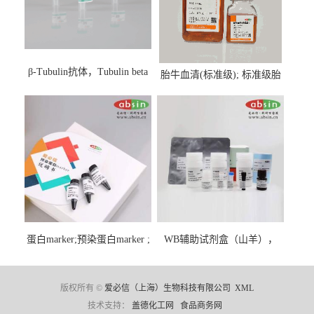
β-Tubulin抗体，Tubulin beta
胎牛血清(标准级); 标准级胎
Antibody
牛血清; Fetal Bovine Serum;
FBS
蛋白marker;预染蛋白marker ;
WB辅助试剂盒（山羊），
彩虹蛋白marker ;Protein
WB solution base kit(goat)
Marker;
版权所有 ©
爱必信（上海）生物科技有限公司
XML
技术支持：
盖德化工网
食品商务网