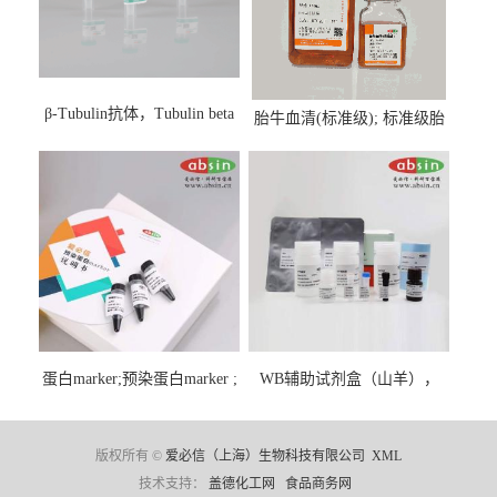
β-Tubulin抗体，Tubulin beta
胎牛血清(标准级); 标准级胎
Antibody
牛血清; Fetal Bovine Serum;
FBS
蛋白marker;预染蛋白marker ;
WB辅助试剂盒（山羊），
彩虹蛋白marker ;Protein
WB solution base kit(goat)
Marker;
版权所有 ©
爱必信（上海）生物科技有限公司
XML
技术支持：
盖德化工网
食品商务网