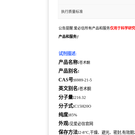
执行质量标准
公告提醒:爱必信所有产品和服务
仅用于科学研
产品和服务
)!
试剂描述:
产品名称:
苍术酮
产品别名:
CAS号:
6989-21-5
英文别名:
苍术酮
分子量:
216.32
分子式:
C15H20O
纯度:
85%
外观:
见爱必信官网
保存方法:
2-8°C,干燥、避光、密封,有效期