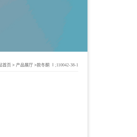
站首页
>
产品展厅
>
款冬酮 Ⅰ;110042-38-1