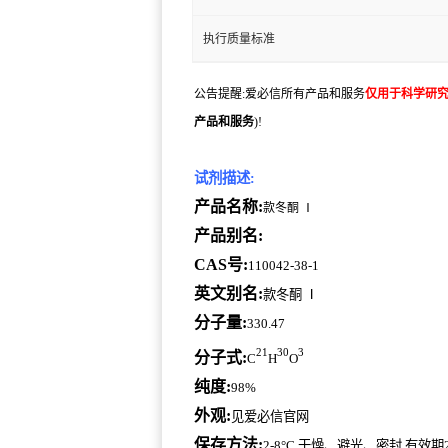
执行质量标准
公告提醒:爱必信所有产品和服务
仅用于科学研
产品和服务
)!
试剂描述:
产品名称:
款冬酮 Ⅰ
产品别名:
CAS号:
110042-38-1
英文别名:
款冬酮 Ⅰ
分子量:
330.47
21
30
3
分子式:
C
H
O
纯度:
98%
外观:
见爱必信官网
保存方法:
2-8°C,干燥、避光、密封,有效期