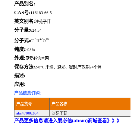
产品别名:
CAS号:
116183-66-5
英文别名:
沙苑子苷
分子量:
624.54
28
32
16
分子式:
C
H
O
纯度:
>98%
外观:
见爱必信官网
保存方法:
2-8°C,干燥、避光、密封,有效期24个月
描述:
应用:
产品信息订购:
产品货号
产品名称
abs47006364
沙苑子苷
产品更多信息请进入爱必信(absin)商城查看》》》