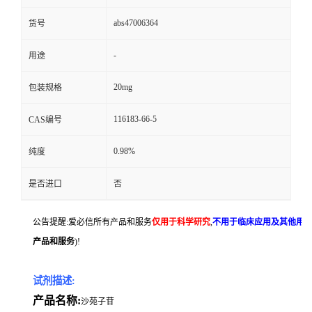
abs47006364
货号
-
用途
20mg
包装规格
116183-66-5
CAS编号
0.98%
纯度
是否进口
否
公告提醒:爱必信所有产品和服务
仅用于科学研究
,
不用于临床应用及其他用
产品和服务
)!
试剂描述:
产品名称:
沙苑子苷