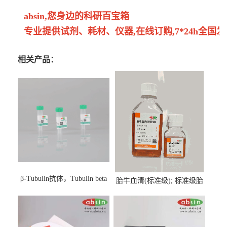
absin,您身边的科研百宝箱
专业提供试剂、耗材、仪器,在线订购,7*24h全国发
相关产品：
β-Tubulin抗体，Tubulin beta
胎牛血清(标准级); 标准级胎
Antibody
牛血清; Fetal Bovine Serum;
FBS