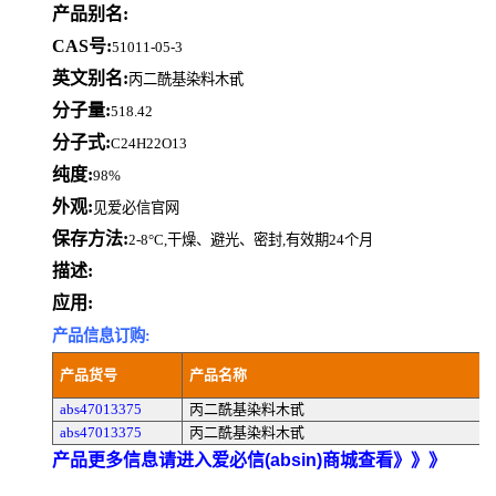
产品别名:
CAS号:
51011-05-3
英文别名:
丙二酰基染料木甙
分子量:
518.42
分子式:
C24H22O13
纯度:
98%
外观:
见爱必信官网
保存方法:
2-8°C,干燥、避光、密封,有效期24个月
描述:
应用:
产品信息订购:
产品货号
产品名称
abs47013375
丙二酰基染料木甙
abs47013375
丙二酰基染料木甙
产品更多信息请进入爱必信(absin)商城查看》》》