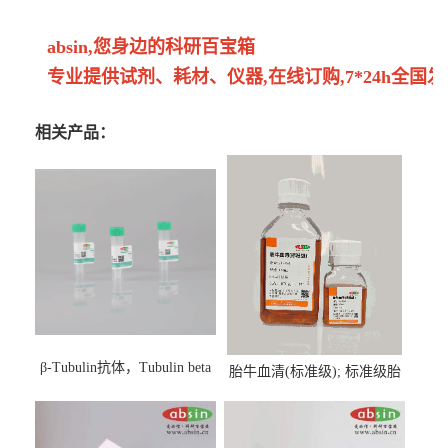
absin,您身边的科研百宝箱
专业提供试剂、耗材、仪器,在线订购,7*24h全国发
相关产品：
β-Tubulin抗体，Tubulin beta
胎牛血清(标准级); 标准级胎
Antibody
牛血清; Fetal Bovine Serum;
FBS