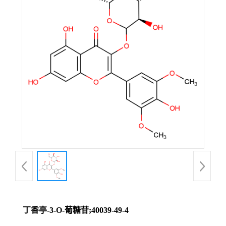
丁香亭-3-O-葡糖苷;40039-49-4