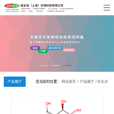
产品展厅
您当前的位置：
网站首页
>
产品展厅
>
生化试
剂
>
丁香亭-3-O-葡糖苷;40039-49-4