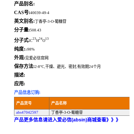
产品别名:
CAS号:
40039-49-4
英文别名:
丁香亭-3-O-葡糖苷
分子量:
508.43
23
24
13
分子式:
C
H
O
纯度:
≥98%
外观:
见爱必信官网
保存方法:
2-8°C,干燥、避光、密封,有效期24个月
描述:
应用:
产品信息订购:
产品货号
产品名称
abs47042597
丁香亭-3-O-葡糖苷
产品更多信息请进入爱必信(absin)商城查看》》》