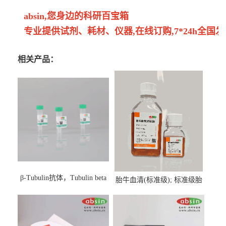
absin,您身边的科研百宝箱
专业提供试剂、耗材、仪器,在线订购,7*24h全国发
相关产品：
β-Tubulin抗体，Tubulin beta
胎牛血清(标准级); 标准级胎
Antibody
牛血清; Fetal Bovine Serum;
FBS