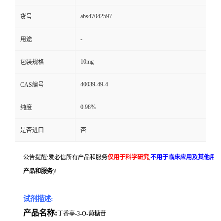
abs47042597
货号
-
用途
10mg
包装规格
40039-49-4
CAS编号
0.98%
纯度
是否进口
否
公告提醒:爱必信所有产品和服务
仅用于科学研究
,
不用于临床应用及其他用
产品和服务
)!
试剂描述:
产品名称:
丁香亭-3-O-葡糖苷