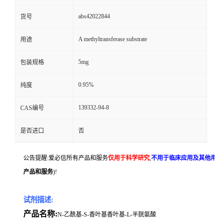
abs42022844
货号
A methyltransferase substrate
用途
5mg
包装规格
0.95%
纯度
139332-94-8
CAS编号
是否进口
否
公告提醒:爱必信所有产品和服务
仅用于科学研究
,
不用于临床应用及其他用
产品和服务
)!
试剂描述:
产品名称:
N-乙酰基-S-香叶基香叶基-L-半胱氨酸