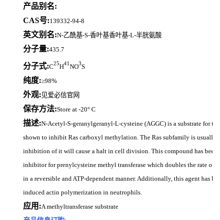
产品别名:
CAS号:
139332-94-8
英文别名:
N-乙酰基-S-香叶基香叶基-L-半胱氨酸
分子量:
435.7
25
41
3
分子式:
C
H
NO
S
纯度:
≥98%
外观:
见爱必信官网
保存方法:
Store at -20° C
描述:
N-Acetyl-S-geranylgeranyl-L-cysteine (AGGC) is a substrate for the
shown to inhibit Ras carboxyl methylation. The Ras subfamily is usually re
inhibition of it will cause a halt in cell division. This compound has been
inhibitor for prenylcysteine methyl transferase which doubles the rate of b
in a reversible and ATP-dependent manner. Additionally, this agent has bee
induced actin polymerization in neutrophils.
应用:
A methyltransferase substrate