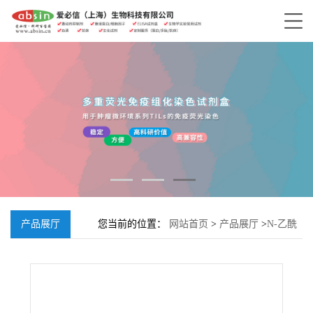
产品展厅
您当前的位置：
网站首页
>
产品展厅
>
N-乙酰
基-S-香叶基香叶基-L-半胱氨酸;139332-94-8