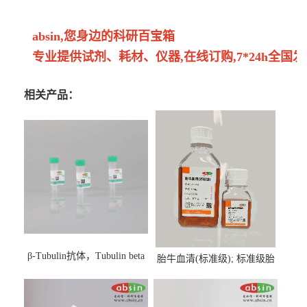
absin,您身边的科研百宝箱
专业提供试剂、耗材、仪器,在线订购,7*24h全国发
相关产品：
β-Tubulin抗体，Tubulin beta
胎牛血清(标准级); 标准级胎
Antibody
牛血清; Fetal Bovine Serum;
FBS