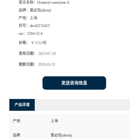
英文名称：
Octanoyl coenzyme A
品牌：
爱必信(absin)
产地：
上海
货号：
abs42155415
cas：
1264-52-4
价格：
￥3133/瓶
发布日期：
2023-07-19
更新日期：
2026-03-31
发送咨询信息
产品详请
产地
上海
品牌
爱必信(absin)