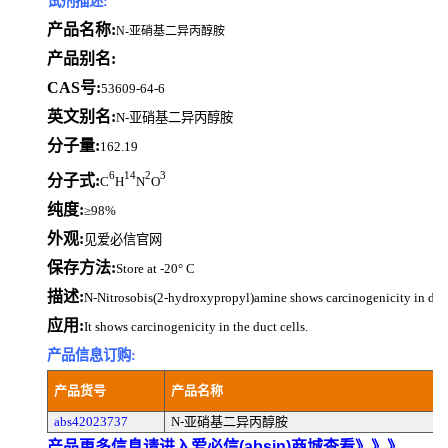
试剂描述:
产品名称:
N-亚硝基二异丙醇胺
产品别名:
CAS号:
53609-64-6
英文别名:
N-亚硝基二异丙醇胺
分子量:
162.19
6
14
2
3
分子式:
C
H
N
O
纯度:
≥98%
外观:
见爱必信官网
保存方法:
Store at -20° C
描述:
N-Nitrosobis(2-hydroxypropyl)amine shows carcinogenicity in duct
应用:
It shows carcinogenicity in the duct cells.
产品信息订购:
产品货号
产品名称
abs42023737
N-亚硝基二异丙醇胺
产品更多信息请进入爱必信(absin)商城查看》》》