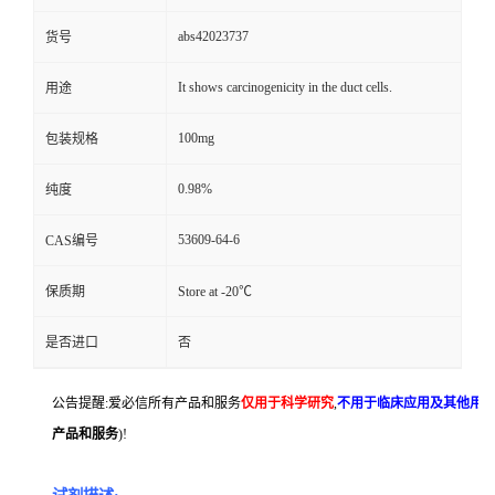
abs42023737
货号
It shows carcinogenicity in the duct cells.
用途
100mg
包装规格
0.98%
纯度
53609-64-6
CAS编号
保质期
Store at -20℃
是否进口
否
公告提醒:爱必信所有产品和服务
仅用于科学研究
,
不用于临床应用及其他用
产品和服务
)!