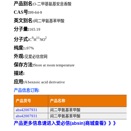
产品别名:
3-二甲基氨基安息香酸
CAS号:
99-64-9
英文别名:
间二甲氨基苯甲酸
分子量:
165.19
9
11
2
分子式:
C
H
NO
纯度:
≥97%
外观:
见爱必信官网
保存方法:
Store at room temperature
描述:
应用:
A benzoic acid derivative
产品信息订购:
产品货号
产品名称
abs42007931
间二甲氨基苯甲酸
abs42007931
间二甲氨基苯甲酸
产品更多信息请进入爱必信(absin)商城查看》》》