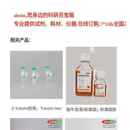
absin,您身边的科研百宝箱
专业提供试剂、耗材、仪器,在线订购,7*24h全国发
相关产品：
β-Tubulin抗体，Tubulin beta
胎牛血清(标准级); 标准级胎
Antibody
牛血清; Fetal Bovine Serum;
FBS