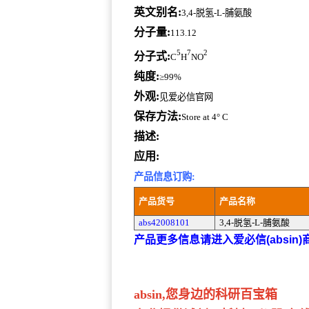
英文别名:
3,4-脱氢-L-脯氨酸
分子量:
113.12
5
7
2
分子式:
C
H
NO
纯度:
≥99%
外观:
见爱必信官网
保存方法:
Store at 4° C
描述:
应用:
产品信息订购:
产品货号
产品名称
abs42008101
3,4-脱氢-L-脯氨酸
产品更多信息请进入爱必信(absin
absin,您身边的科研百宝箱