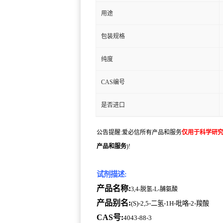
用途
包装规格
纯度
CAS编号
是否进口
公告提醒:爱必信所有产品和服务
仅用于科学研
产品和服务
)!
试剂描述:
产品名称:
3,4-脱氢-L-脯氨酸
产品别名:
(S)-2,5-二氢-1H-吡咯-2-羧酸
CAS号:
4043-88-3