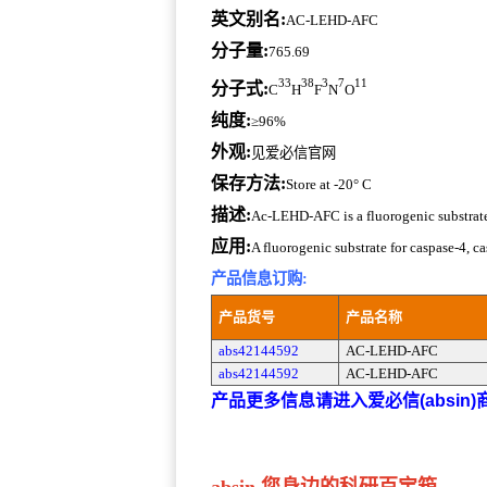
英文别名:
AC-LEHD-AFC
分子量:
765.69
33
38
3
7
11
分子式:
C
H
F
N
O
纯度:
≥96%
外观:
见爱必信官网
保存方法:
Store at -20° C
描述:
Ac-LEHD-AFC is a fluorogenic substrate 
应用:
A fluorogenic substrate for caspase-4, c
产品信息订购:
产品货号
产品名称
abs42144592
AC-LEHD-AFC
abs42144592
AC-LEHD-AFC
产品更多信息请进入爱必信(absin