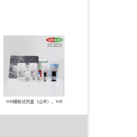
WB辅助试剂盒（山羊），WB
solution base kit(goat)