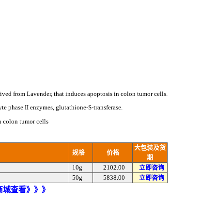
rived from Lavender, that induces apoptosis in colon tumor cells.
e phase II enzymes, glutathione-S-transferase.
 colon tumor cells
大包装及货
规格
价格
期
10g
2102.00
立即咨询
50g
5838.00
立即咨询
)商城查看》》》