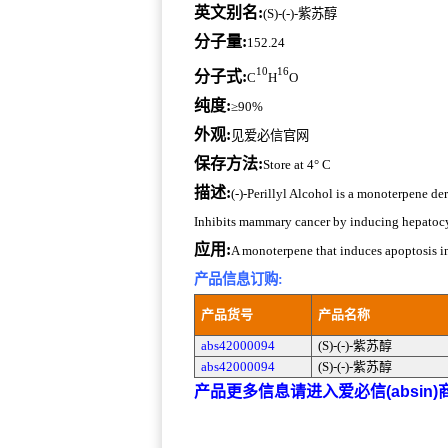
英文别名:
(S)-(-)-紫苏醇
分子量:
152.24
10
16
分子式:
C
H
O
纯度:
≥90%
外观:
见爱必信官网
保存方法:
Store at 4° C
描述:
(-)-Perillyl Alcohol is a monoterpene de
Inhibits mammary cancer by inducing hepatocyt
应用:
A monoterpene that induces apoptosis in
产品信息订购:
产品货号
产品名称
abs42000094
(S)-(-)-紫苏醇
abs42000094
(S)-(-)-紫苏醇
产品更多信息请进入爱必信(absin