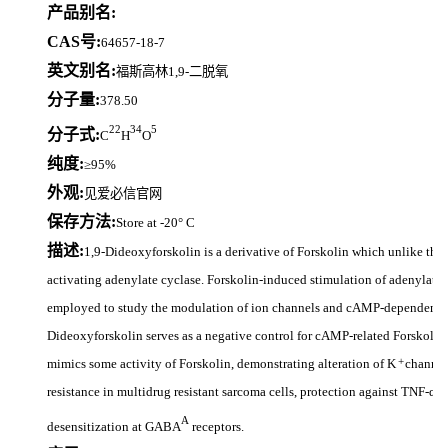
产品别名:
CAS号:
64657-18-7
英文别名:
福斯高林1,9-二脱氧
分子量:
378.50
22
34
5
分子式:
C
H
O
纯度:
≥95%
外观:
见爱必信官网
保存方法:
Store at -20° C
描述:
1,9-Dideoxyforskolin is a derivative of Forskolin which unlike the
activating adenylate cyclase. Forskolin-induced stimulation of adenylate
employed to study the modulation of ion channels and cAMP-dependent s
Dideoxyforskolin serves as a negative control for cAMP-related Forskolin
+
mimics some activity of Forskolin, demonstrating alteration of K
channel 
resistance in multidrug resistant sarcoma cells, protection against TNF-α-
A
desensitization at GABA
receptors.