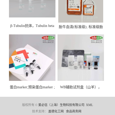
β-Tubulin抗体，Tubulin beta
胎牛血清(标准级); 标准级胎
Antibody
牛血清; Fetal Bovine Serum;
FBS
蛋白marker;预染蛋白marker ;
WB辅助试剂盒（山羊），
彩虹蛋白marker ;Protein
WB solution base kit(goat)
Marker;
版权所有 ©
爱必信（上海）生物科技有限公司
XML
技术支持：
盖德化工网
食品商务网